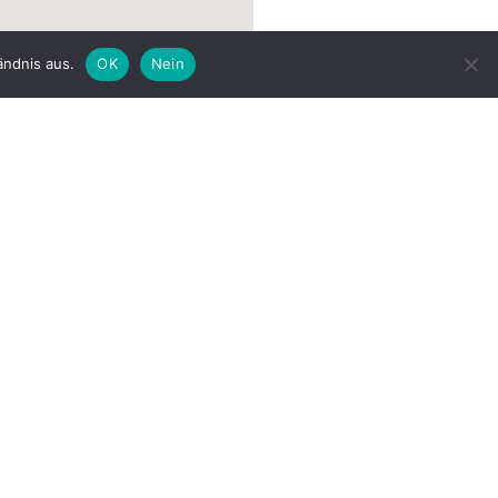
ändnis aus.
OK
Nein