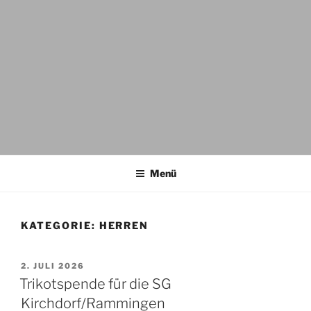
Menü
KATEGORIE:
HERREN
VERÖFFENTLICHT
2. JULI 2026
AM
Trikotspende für die SG
Kirchdorf/Rammingen