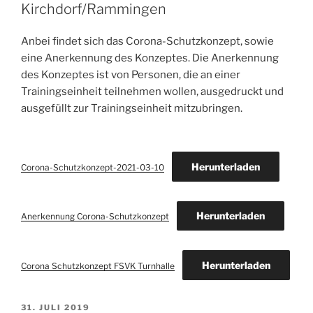
Kirchdorf/Rammingen
Anbei findet sich das Corona-Schutzkonzept, sowie
eine Anerkennung des Konzeptes. Die Anerkennung
des Konzeptes ist von Personen, die an einer
Trainingseinheit teilnehmen wollen, ausgedruckt und
ausgefüllt zur Trainingseinheit mitzubringen.
Herunterladen
Corona-Schutzkonzept-2021-03-10
Herunterladen
Anerkennung Corona-Schutzkonzept
Herunterladen
Corona Schutzkonzept FSVK Turnhalle
VERÖFFENTLICHT
31. JULI 2019