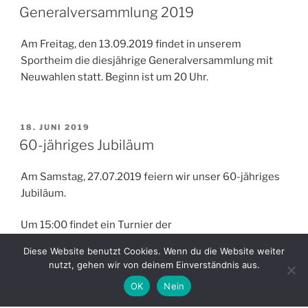
AM
Generalversammlung 2019
Am Freitag, den 13.09.2019 findet in unserem
Sportheim die diesjährige Generalversammlung mit
Neuwahlen statt. Beginn ist um 20 Uhr.
VERÖFFENTLICHT
18. JUNI 2019
AM
60-jähriges Jubiläum
Am Samstag, 27.07.2019 feiern wir unser 60-jähriges
Jubiläum.
Um 15:00 findet ein Turnier der
Seniorenmannschaften des FC Rammingen, des FC
Diese Website benutzt Cookies. Wenn du die Website weiter
Bad Wörishofen, der (SG) SpVgg Wiedergeltingen /
nutzt, gehen wir von deinem Einverständnis aus.
FSV Amberg, des FC 98 Auerbach / Stetten und des
OK
Nein
FSV Kirchdorf statt. Um 18:00 treten die F-Junioren für
ein Freundschaftsspiel an, um 19:00 spielt die