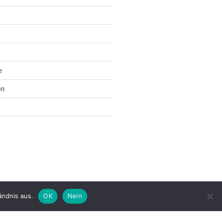
e
en
ändnis aus.
OK
Nein