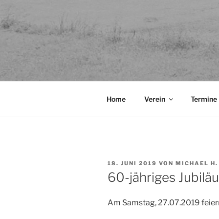
Home
Verein
Termine
VERÖFFENTLICHT
18. JUNI 2019
VON
MICHAEL H.
AM
60-jähriges Jubilä
Am Samstag, 27.07.2019 feiern