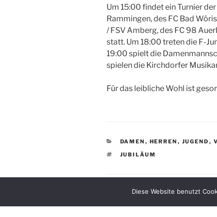
Um 15:00 findet ein Turnier d
Rammingen, des FC Bad Wörish
/ FSV Amberg, des FC 98 Auerb
statt. Um 18:00 treten die F-Ju
19:00 spielt die Damenmannsch
spielen die Kirchdorfer Musik
Für das leibliche Wohl ist gesor
KATEGORIEN
DAMEN
,
HERREN
,
JUGEND
,
SCHLAGWÖRTER
JUBILÄUM
Diese Website benutzt Cook
Beitragsnavigation
Vorheriger
ZURÜCK