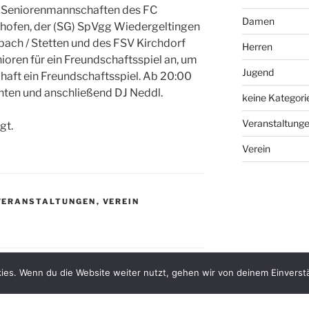
er Seniorenmannschaften des FC
Damen
ofen, der (SG) SpVgg Wiedergeltingen
ach / Stetten und des FSV Kirchdorf
Herren
nioren für ein Freundschaftsspiel an, um
Jugend
aft ein Freundschaftsspiel. Ab 20:00
anten und anschließend DJ Neddl.
keine Kategori
Veranstaltung
gt.
Verein
VERANSTALTUNGEN
,
VEREIN
ies. Wenn du die Website weiter nutzt, gehen wir von deinem Einverst
WEITER
Nächster