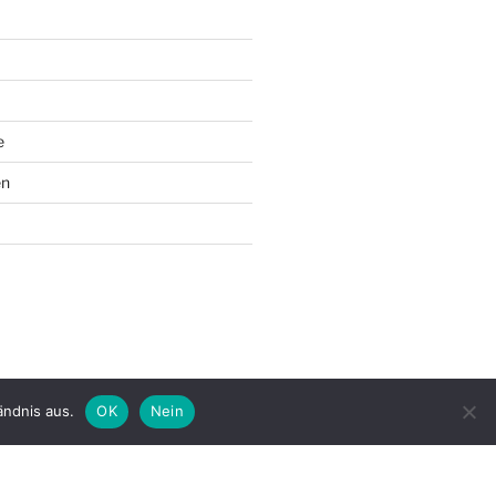
e
en
ändnis aus.
OK
Nein