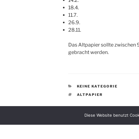
14.2.
18.4.
11.7.
26.9.
28.11.
Das Altpapier sollte zwischen 9
gebracht werden.
KATEGORIEN
KEINE KATEGORIE
SCHLAGWÖRTER
ALTPAPIER
Diese Website benutzt Cook
Beitragsnavigation
Vorheriger
ZURÜCK
Beitrag