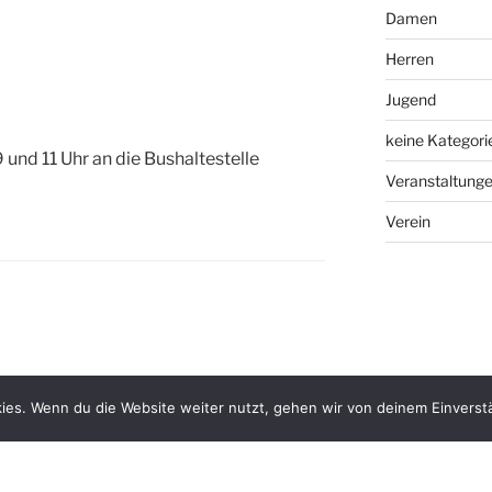
Damen
Herren
Jugend
keine Kategori
 und 11 Uhr an die Bushaltestelle
Veranstaltung
Verein
ies. Wenn du die Website weiter nutzt, gehen wir von deinem Einverst
WEITER
Nächster
Beitrag