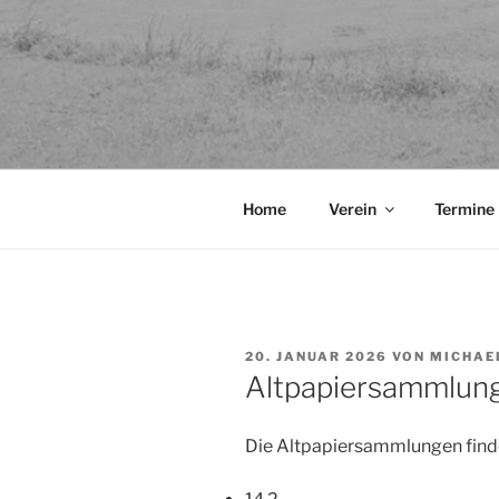
Home
Verein
Termine
VERÖFFENTLICHT
20. JANUAR 2026
VON
MICHAEL
AM
Altpapiersammlun
Die Altpapiersammlungen find